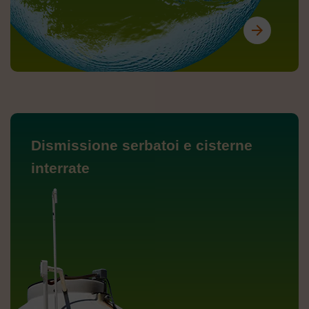
arrow_forward
Dismissione serbatoi e cisterne
interrate