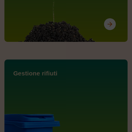
arrow_forward
Gestione rifiuti