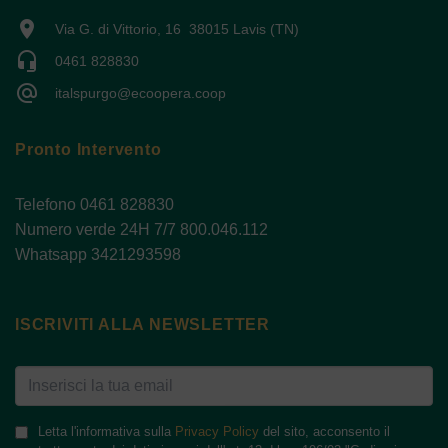
location_on
Via G. di Vittorio, 16 38015 Lavis (TN)
headset_mic
0461 828830
alternate_email
italspurgo@ecoopera.coop
Pronto Intervento
Telefono 0461 828830
Numero verde 24H 7/7 800.046.112
Whatsapp 3421293598
ISCRIVITI ALLA NEWSLETTER
Letta l'informativa sulla
Privacy Policy
del sito, acconsento il