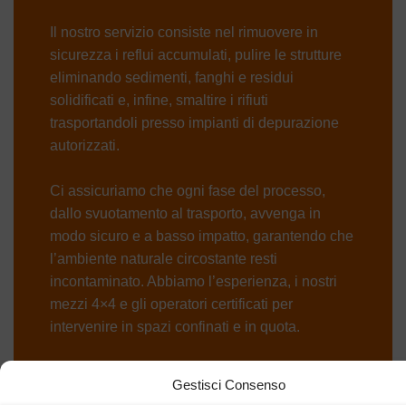
Il nostro servizio consiste nel rimuovere in
sicurezza i reflui accumulati, pulire le strutture
eliminando sedimenti, fanghi e residui
solidificati e, infine, smaltire i rifiuti
trasportandoli presso impianti di depurazione
autorizzati.
Ci assicuriamo che ogni fase del processo,
dallo svuotamento al trasporto, avvenga in
modo sicuro e a basso impatto, garantendo che
l’ambiente naturale circostante resti
incontaminato. Abbiamo l’esperienza, i nostri
mezzi 4×4 e gli operatori certificati per
intervenire in spazi confinati e in quota.
Gestisci Consenso