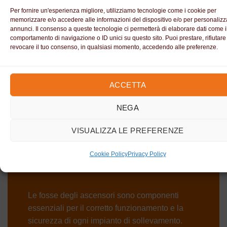
Per fornire un'esperienza migliore, utilizziamo tecnologie come i cookie per
memorizzare e/o accedere alle informazioni del dispositivo e/o per personalizza
annunci. Il consenso a queste tecnologie ci permetterà di elaborare dati come i
comportamento di navigazione o ID unici su questo sito. Puoi prestare, rifiutare
revocare il tuo consenso, in qualsiasi momento, accedendo alle preferenze.
Aspirazione fosse ascensore
ACCETTA
INDUSTRIE
PRIVATI
ENTI PUBBLICI
CONDOMINI
NEGA
RISTORANTI
VISUALIZZA LE PREFERENZE
Cookie Policy
Privacy Policy
Le fosse degli ascensori sono componenti
essenziali per il corretto funzionamento e la
sicurezza di ogni impianto di sollevamento.