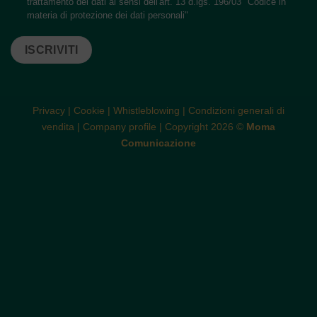
trattamento dei dati ai sensi dell'art. 13 d.lgs. 196/03 "Codice in
materia di protezione dei dati personali"
ISCRIVITI
Privacy
|
Cookie
|
Whistleblowing
|
Condizioni generali di
vendita
|
Company profile
| Copyright 2026 ©
Moma
Comunicazione