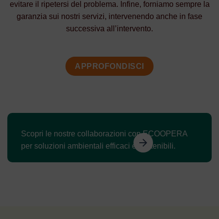
evitare il ripetersi del problema. Infine, forniamo sempre la
garanzia sui nostri servizi, intervenendo anche in fase
successiva all’intervento.
APPROFONDISCI
Scopri le nostre collaborazioni con ECOOPERA
arrow_forward
per soluzioni ambientali efficaci e sostenibili.