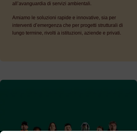
all’avanguardia di servizi ambientali.
Amiamo le soluzioni rapide e innovative, sia per
interventi d’emergenza che per progetti strutturali di
lungo termine, rivolti a istituzioni, aziende e privati.