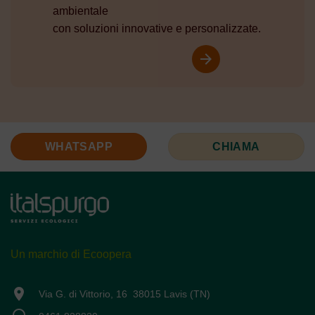
ambientale
con soluzioni innovative e personalizzate.
arrow_forward
WHATSAPP
CHIAMA
Un marchio di Ecoopera
location_on
Via G. di Vittorio, 16 38015 Lavis (TN)