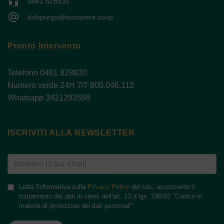
headset_mic
0461 828830
alternate_email
italspurgo@ecoopera.coop
Pronto Intervento
Telefono 0461 828830
Numero verde 24H 7/7 800.046.112
Whatsapp 3421293598
ISCRIVITI ALLA NEWSLETTER
Letta l'informativa sulla
Privacy Policy
del sito, acconsento il
trattamento dei dati ai sensi dell'art. 13 d.lgs. 196/03 "Codice in
materia di protezione dei dati personali"